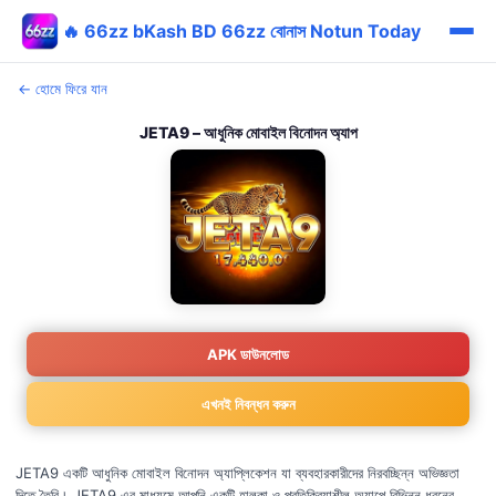
🔥 66zz bKash BD 66zz বোনাস Notun Today
← হোমে ফিরে যান
JETA9 – আধুনিক মোবাইল বিনোদন অ্যাপ
APK ডাউনলোড
এখনই নিবন্ধন করুন
JETA9 একটি আধুনিক মোবাইল বিনোদন অ্যাপ্লিকেশন যা ব্যবহারকারীদের নিরবচ্ছিন্ন অভিজ্ঞতা
দিতে তৈরি। JETA9 এর মাধ্যমে আপনি একটি হালকা ও প্রতিক্রিয়াশীল অ্যাপে বিভিন্ন ধরনের