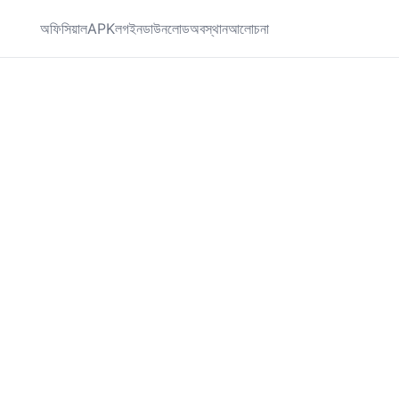
অফিসিয়াল
APK
লগইন
ডাউনলোড
অবস্থান
আলোচনা