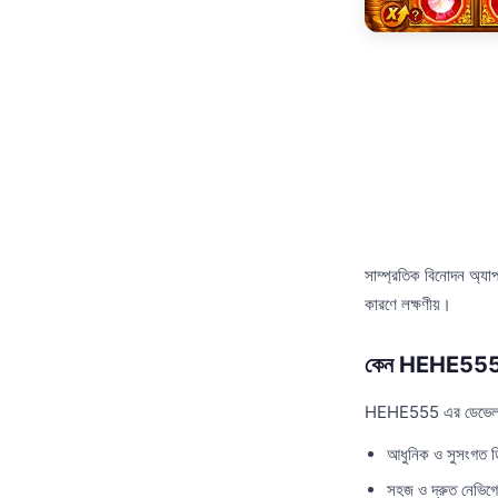
সাম্প্রতিক বিনোদন অ্যা
কারণে লক্ষণীয়।
কেন HEHE555 ব
HEHE555 এর ডেভেলপমেন্ট
আধুনিক ও সুসংগত 
সহজ ও দ্রুত নেভিগ