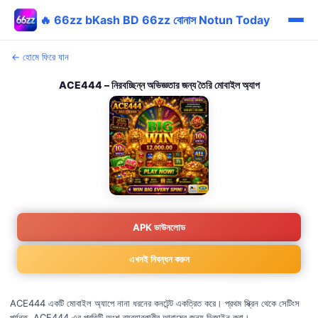
🔥 66zz bKash BD 66zz বোনাস Notun Today
← হোমে ফিরে যান
ACE444 – নিরবচ্ছিন্ন অভিজ্ঞতার জন্য তৈরি মোবাইল অ্যাপ
APK ডাউনলোড
এখনই নিবন্ধন করুন
ACE444 একটি মোবাইল অ্যাপে নানা ধরনের কনটেন্ট একত্রিত করে। প্রথম স্ক্রিন থেকে সেটিংস
পর্যন্ত, ACE444 এর প্রতিটি অংশ ব্যবহারকারীর আরামের জন্য ডিজাইন করা।