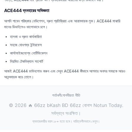
ACE444 ব্যবহারের অভিজ্ঞতা
আপনি পাবেন পরিষ্কার নেভিগেশন, দ্রুত প্রতিক্রিয়া এবং আরামদায়ক লুক। ACE444 মাঝারি
মানের ডিভাইসেও ভালোভাবে চলে।
হালকা ও দ্রুত কার্যকারিতা
সহজে বোধগম্য ইন্টারফেস
কাস্টমাইজযোগ্য নোটিফিকেশন
নিয়মিত টেকনিক্যাল সাপোর্ট
আজই ACE444 ডাউনলোড করুন এবং দেখুন ACE444 কীভাবে আপনার অবসর সময়কে আরও
আনন্দদায়ক করে তোলে।
শর্তাবলী
গোপনীয়তা নীতি
© 2026 🔥 66zz bKash BD 66zz বোনাস Notun Today.
সর্বস্বত্ব সংরক্ষিত।
ব্যবহারকারীর বয়স ১৮+ হতে হবে। দায়িত্বশীলভাবে খেলুন।