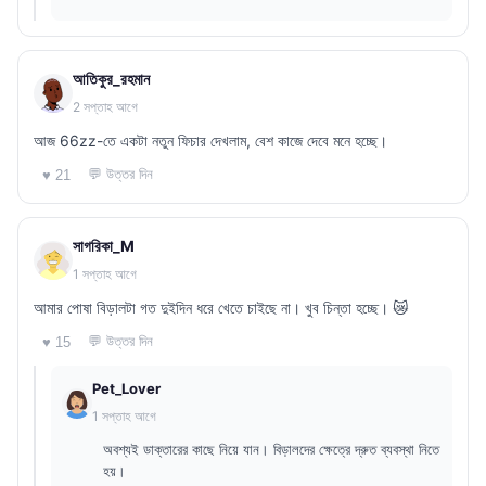
আতিকুর_রহমান
2 সপ্তাহ আগে
আজ 66zz-তে একটা নতুন ফিচার দেখলাম, বেশ কাজে দেবে মনে হচ্ছে।
💬 উত্তর দিন
♥ 21
সাগরিকা_M
1 সপ্তাহ আগে
আমার পোষা বিড়ালটা গত দুইদিন ধরে খেতে চাইছে না। খুব চিন্তা হচ্ছে। 😿
💬 উত্তর দিন
♥ 15
Pet_Lover
1 সপ্তাহ আগে
অবশ্যই ডাক্তারের কাছে নিয়ে যান। বিড়ালদের ক্ষেত্রে দ্রুত ব্যবস্থা নিতে
হয়।