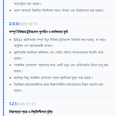
অন্তর্ভুক্ত করা হয়েছে।
অ্যাপ আপডেট বিজ্ঞপ্তি সিস্টেমকে আরও উন্নত এবং নির্ভরযোগ্য করা হয়েছে।
2.0.0
2026-02-15
সম্পূর্ণ ইউজার ইন্টারফেস পুনর্গঠন ও কর্মক্ষমতা বুস্ট
66zz প্ল্যাটফর্মের সম্পূর্ণ নতুন ইউজার ইন্টারফেস ডিজাইন করা হয়েছে, যা আরও
আধুনিক এবং ব্যবহারকারী-বান্ধব।
প্ল্যাটফর্মের সামগ্রিক কর্মক্ষমতা এবং লোডিং গতিতে উল্লেখযোগ্য উন্নতি আনা
হয়েছে।
'সামাজিক যোগাযোগ' অ্যাপসের জন্য একটি নতুন এবং ডেডিকেটেড বিভাগ চালু করা
হয়েছে।
জনপ্রিয় কিছু সামাজিক যোগাযোগ অ্যাপ প্ল্যাটফর্মে যুক্ত করা হয়েছে।
প্রিমিয়াম ব্যবহারকারীদের জন্য বিজ্ঞাপনবিহীন ডাউনলোডের বিকল্প প্রবর্তন করা
হয়েছে।
1.2.1
2026-01-25
নিরাপত্তা প্যাচ ও স্থিতিশীলতা বৃদ্ধি