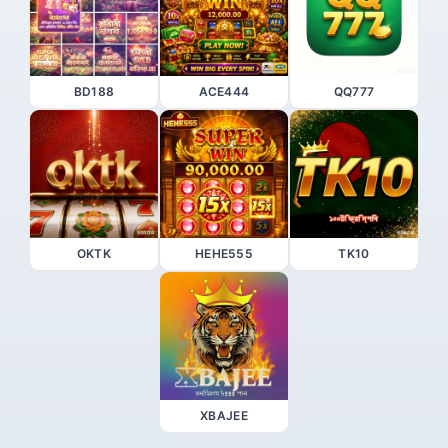
BD188
ACE444
QQ777
OKTK
HEHE555
TK10
XBAJEE