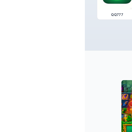
QQ777