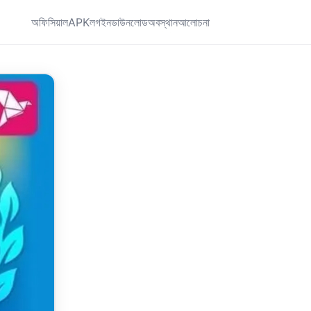
অফিসিয়াল
APK
লগইন
ডাউনলোড
অবস্থান
আলোচনা