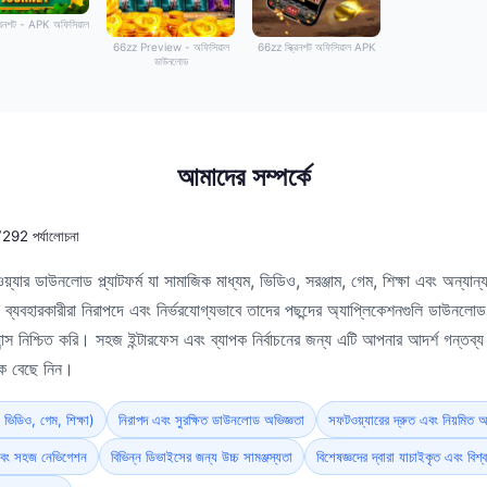
রিনশট - APK অফিসিয়াল
66zz Preview - অফিসিয়াল
66zz স্ক্রিনশট অফিসিয়াল APK
ডাউনলোড
আমাদের সম্পর্কে
292 পর্যালোচনা
ওয়্যার ডাউনলোড প্ল্যাটফর্ম যা সামাজিক মাধ্যম, ভিডিও, সরঞ্জাম, গেম, শিক্ষা এবং অন্যা
ব্যবহারকারীরা নিরাপদে এবং নির্ভরযোগ্যভাবে তাদের পছন্দের অ্যাপ্লিকেশনগুলি ডাউনল
ন্স নিশ্চিত করি। সহজ ইন্টারফেস এবং ব্যাপক নির্বাচনের জন্য এটি আপনার আদর্শ গন্ত
ে বেছে নিন।
ভিডিও, গেম, শিক্ষা)
নিরাপদ এবং সুরক্ষিত ডাউনলোড অভিজ্ঞতা
সফটওয়্যারের দ্রুত এবং নিয়মিত
 এবং সহজ নেভিগেশন
বিভিন্ন ডিভাইসের জন্য উচ্চ সামঞ্জস্যতা
বিশেষজ্ঞদের দ্বারা যাচাইকৃত এবং বিশ্