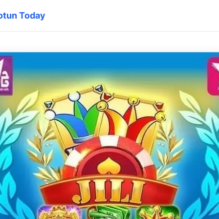
Notun Today