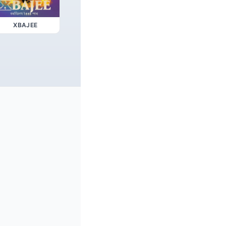
XBAJEE