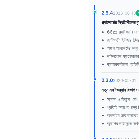
2.5.4
2026-06-13
প্ল্যাটফর্মের স্থিতিশীলতা বৃ
66zz প্ল্যাটফর্মের সা
ছোটখাটো ইউজার ইন্টা
অ্যাপ আপডেটের জন্য স
ডাউনলোড ম্যানেজারের 
ব্যবহারকারীদের প্রতিক
2.3.0
2026-05-01
নতুন সফটওয়্যার বিভাগ ও উ
'ব্যবসা ও ফিনান্স' এব
প্রতিটি অ্যাপের জন্য
অফলাইন ডাউনলোডের জন্
অ্যাপের লাইসেন্সিং ত