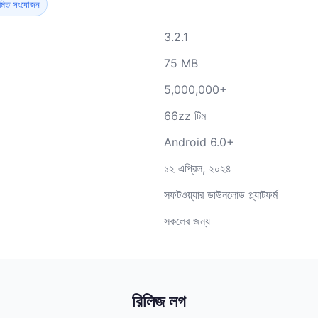
য়মিত সংযোজন
3.2.1
75 MB
5,000,000+
66zz টিম
Android 6.0+
১২ এপ্রিল, ২০২৪
সফটওয়্যার ডাউনলোড প্ল্যাটফর্ম
সকলের জন্য
রিলিজ লগ