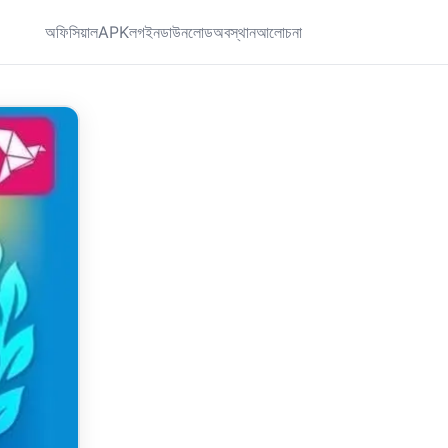
অফিসিয়াল
APK
লগইন
ডাউনলোড
অবস্থান
আলোচনা