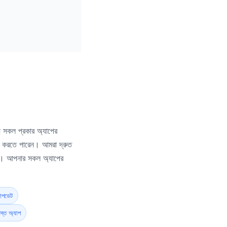
ন্য সকল প্রকার অ্যাপের
োড করতে পারেন। আমরা দ্রুত
ব্য। আপনার সকল অ্যাপের
 আপডেট
বস্ত অ্যাপ