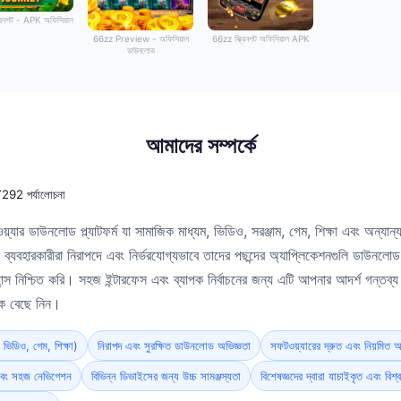
রিনশট - APK অফিসিয়াল
66zz Preview - অফিসিয়াল
66zz স্ক্রিনশট অফিসিয়াল APK
ডাউনলোড
আমাদের সম্পর্কে
292 পর্যালোচনা
ওয়্যার ডাউনলোড প্ল্যাটফর্ম যা সামাজিক মাধ্যম, ভিডিও, সরঞ্জাম, গেম, শিক্ষা এবং অন্যা
ব্যবহারকারীরা নিরাপদে এবং নির্ভরযোগ্যভাবে তাদের পছন্দের অ্যাপ্লিকেশনগুলি ডাউনল
ন্স নিশ্চিত করি। সহজ ইন্টারফেস এবং ব্যাপক নির্বাচনের জন্য এটি আপনার আদর্শ গন্ত
ে বেছে নিন।
ভিডিও, গেম, শিক্ষা)
নিরাপদ এবং সুরক্ষিত ডাউনলোড অভিজ্ঞতা
সফটওয়্যারের দ্রুত এবং নিয়মিত
 এবং সহজ নেভিগেশন
বিভিন্ন ডিভাইসের জন্য উচ্চ সামঞ্জস্যতা
বিশেষজ্ঞদের দ্বারা যাচাইকৃত এবং বিশ্