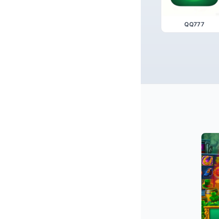
QQ777