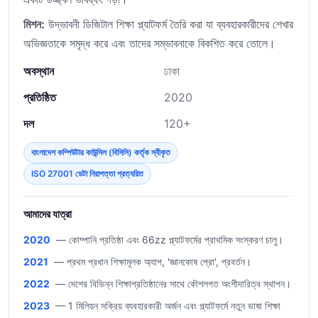
মিশন:
উদ্ভাবনী ডিজিটাল শিক্ষা প্ল্যাটফর্ম তৈরি করা যা ব্যবহারকারীদের শেখার
অভিজ্ঞতাকে সমৃদ্ধ করে এবং তাদের সম্ভাবনাকে বিকশিত করে তোলে।
অবস্থান
ঢাকা
প্রতিষ্ঠিত
2020
দল
120+
বাংলাদেশ কম্পিউটার কাউন্সিল (বিসিসি) কর্তৃক স্বীকৃত
ISO 27001 ডেটা নিরাপত্তা প্রত্যয়িত
আমাদের যাত্রা
2020
— কোম্পানি প্রতিষ্ঠা এবং 66zz প্ল্যাটফর্মের প্রাথমিক সংস্করণ চালু।
2021
— প্রথম প্রধান শিক্ষামূলক অ্যাপ, 'জ্ঞানকোষ প্রো', প্রবর্তন।
2022
— দেশের বিভিন্ন শিক্ষাপ্রতিষ্ঠানের সাথে কৌশলগত অংশীদারিত্ব স্থাপন।
2023
— 1 মিলিয়ন সক্রিয় ব্যবহারকারী অর্জন এবং প্ল্যাটফর্মে নতুন ভাষা শিক্ষা