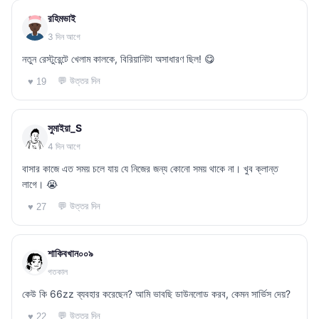
রহিমভাই
3 দিন আগে
নতুন রেস্টুরেন্টে খেলাম কালকে, বিরিয়ানিটা অসাধারণ ছিল! 😋
💬 উত্তর দিন
♥ 19
সুমাইয়া_S
4 দিন আগে
বাসার কাজে এত সময় চলে যায় যে নিজের জন্য কোনো সময় থাকে না। খুব ক্লান্ত
লাগে। 😭
💬 উত্তর দিন
♥ 27
শাকিবখান০০৯
গতকাল
কেউ কি 66zz ব্যবহার করেছেন? আমি ভাবছি ডাউনলোড করব, কেমন সার্ভিস দেয়?
💬 উত্তর দিন
♥ 22