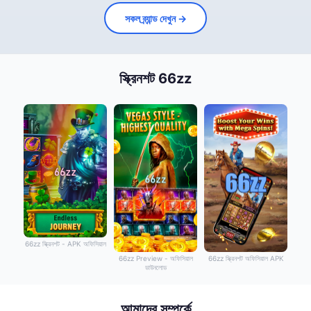
সকল ব্র্যান্ড দেখুন →
স্ক্রিনশট 66zz
66zz স্ক্রিনশট - APK অফিসিয়াল
66zz Preview - অফিসিয়াল
66zz স্ক্রিনশট অফিসিয়াল APK
ডাউনলোড
আমাদের সম্পর্কে