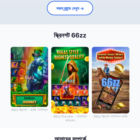
সকল ব্র্যান্ড দেখুন →
স্ক্রিনশট 66zz
66zz স্ক্রিনশট - APK অফিসিয়াল
66zz Preview - অফিসিয়াল
66zz স্ক্রিনশট অফিসিয়াল APK
ডাউনলোড
আমাদের সম্পর্কে