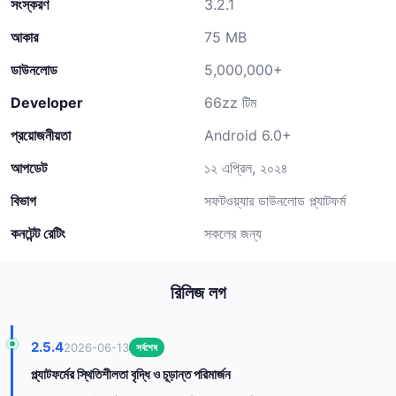
সংস্করণ
3.2.1
আকার
75 MB
ডাউনলোড
5,000,000+
Developer
66zz টিম
প্রয়োজনীয়তা
Android 6.0+
আপডেট
১২ এপ্রিল, ২০২৪
বিভাগ
সফটওয়্যার ডাউনলোড প্ল্যাটফর্ম
কনটেন্ট রেটিং
সকলের জন্য
রিলিজ লগ
2.5.4
2026-06-13
সর্বশেষ
প্ল্যাটফর্মের স্থিতিশীলতা বৃদ্ধি ও চূড়ান্ত পরিমার্জন