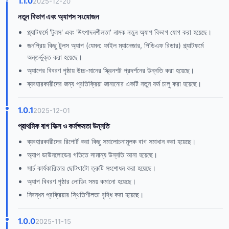
1.1.0
2025-12-20
নতুন বিভাগ এবং অ্যাপস সংযোজন
প্ল্যাটফর্মে 'টুলস' এবং 'উৎপাদনশীলতা' নামক নতুন অ্যাপ বিভাগ যোগ করা হয়েছে।
জনপ্রিয় কিছু টুলস অ্যাপ (যেমন: ফাইল ম্যানেজার, পিডিএফ রিডার) প্ল্যাটফর্মে
অন্তর্ভুক্ত করা হয়েছে।
অ্যাপের বিবরণ পৃষ্ঠায় উচ্চ-মানের স্ক্রিনশট প্রদর্শনের উন্নতি করা হয়েছে।
ব্যবহারকারীদের জন্য প্রতিক্রিয়া জানানোর একটি নতুন ফর্ম চালু করা হয়েছে।
1.0.1
2025-12-01
প্রাথমিক বাগ ফিক্স ও কর্মক্ষমতা উন্নতি
ব্যবহারকারীদের রিপোর্ট করা কিছু সমালোচনামূলক বাগ সমাধান করা হয়েছে।
অ্যাপ ডাউনলোডের গতিতে সামান্য উন্নতি আনা হয়েছে।
সার্চ কার্যকারিতার ছোটখাটো ত্রুটি সংশোধন করা হয়েছে।
অ্যাপ বিবরণ পৃষ্ঠার লোডিং সময় কমানো হয়েছে।
নিবন্ধন প্রক্রিয়ার স্থিতিশীলতা বৃদ্ধি করা হয়েছে।
1.0.0
2025-11-15