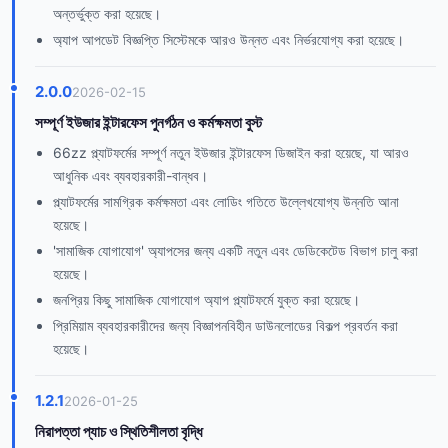
অন্তর্ভুক্ত করা হয়েছে।
অ্যাপ আপডেট বিজ্ঞপ্তি সিস্টেমকে আরও উন্নত এবং নির্ভরযোগ্য করা হয়েছে।
2.0.0
2026-02-15
সম্পূর্ণ ইউজার ইন্টারফেস পুনর্গঠন ও কর্মক্ষমতা বুস্ট
66zz প্ল্যাটফর্মের সম্পূর্ণ নতুন ইউজার ইন্টারফেস ডিজাইন করা হয়েছে, যা আরও
আধুনিক এবং ব্যবহারকারী-বান্ধব।
প্ল্যাটফর্মের সামগ্রিক কর্মক্ষমতা এবং লোডিং গতিতে উল্লেখযোগ্য উন্নতি আনা
হয়েছে।
'সামাজিক যোগাযোগ' অ্যাপসের জন্য একটি নতুন এবং ডেডিকেটেড বিভাগ চালু করা
হয়েছে।
জনপ্রিয় কিছু সামাজিক যোগাযোগ অ্যাপ প্ল্যাটফর্মে যুক্ত করা হয়েছে।
প্রিমিয়াম ব্যবহারকারীদের জন্য বিজ্ঞাপনবিহীন ডাউনলোডের বিকল্প প্রবর্তন করা
হয়েছে।
1.2.1
2026-01-25
নিরাপত্তা প্যাচ ও স্থিতিশীলতা বৃদ্ধি