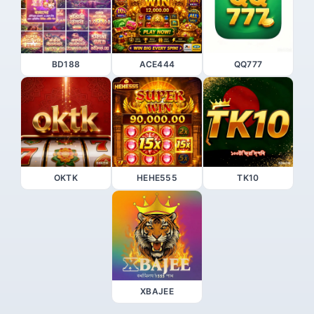
BD188
ACE444
QQ777
OKTK
HEHE555
TK10
XBAJEE