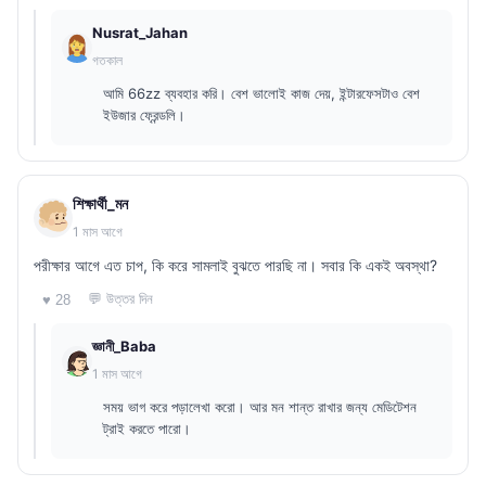
Nusrat_Jahan
গতকাল
আমি 66zz ব্যবহার করি। বেশ ভালোই কাজ দেয়, ইন্টারফেসটাও বেশ
ইউজার ফ্রেন্ডলি।
শিক্ষার্থী_মন
1 মাস আগে
পরীক্ষার আগে এত চাপ, কি করে সামলাই বুঝতে পারছি না। সবার কি একই অবস্থা?
💬 উত্তর দিন
♥ 28
জ্ঞানী_Baba
1 মাস আগে
সময় ভাগ করে পড়ালেখা করো। আর মন শান্ত রাখার জন্য মেডিটেশন
ট্রাই করতে পারো।