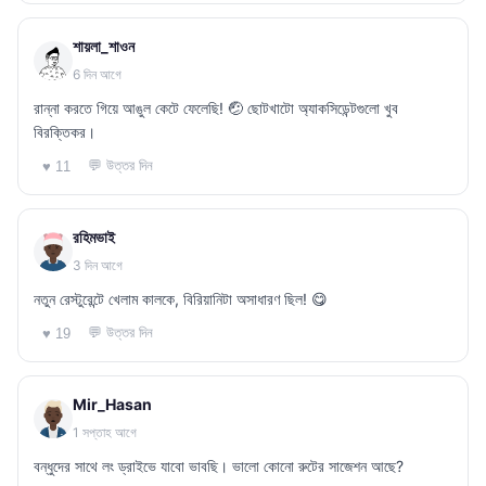
শায়লা_শাওন
6 দিন আগে
রান্না করতে গিয়ে আঙুল কেটে ফেলেছি! 🤕 ছোটখাটো অ্যাকসিডেন্টগুলো খুব
বিরক্তিকর।
💬 উত্তর দিন
♥ 11
রহিমভাই
3 দিন আগে
নতুন রেস্টুরেন্টে খেলাম কালকে, বিরিয়ানিটা অসাধারণ ছিল! 😋
💬 উত্তর দিন
♥ 19
Mir_Hasan
1 সপ্তাহ আগে
বন্ধুদের সাথে লং ড্রাইভে যাবো ভাবছি। ভালো কোনো রুটের সাজেশন আছে?