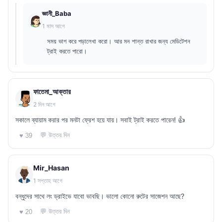
জ্ঞানী_Baba
1 মাস আগে
সময় ভাগ করে পড়ালেখা করো। আর মন শান্ত রাখার জন্য মেডিটেশন
ট্রাই করতে পারো।
ফাতেমা_আক্তার
2 দিন আগে
সকালে ব্যায়াম করার পর মনটা ফ্রেশ হয়ে যায়। সবাই ট্রাই করতে পারেন! 👍
💬 উত্তর দিন
♥ 39
Mir_Hasan
1 সপ্তাহ আগে
বন্ধুদের সাথে লং ড্রাইভে যাবো ভাবছি। ভালো কোনো রুটের সাজেশন আছে?
💬 উত্তর দিন
♥ 20