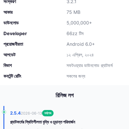
সংস্করণ
3.2.1
আকার
75 MB
ডাউনলোড
5,000,000+
Developer
66zz টিম
প্রয়োজনীয়তা
Android 6.0+
আপডেট
১২ এপ্রিল, ২০২৪
বিভাগ
সফটওয়্যার ডাউনলোড প্ল্যাটফর্ম
কনটেন্ট রেটিং
সকলের জন্য
রিলিজ লগ
2.5.4
2026-06-13
সর্বশেষ
প্ল্যাটফর্মের স্থিতিশীলতা বৃদ্ধি ও চূড়ান্ত পরিমার্জন