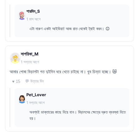
শারমিন_S
1 মাস আগে
এটা দারুণ একটা আইডিয়া! আজ রাত থেকেই ট্রাই করব। 😊
সাগরিকা_M
1 সপ্তাহ আগে
আমার পোষা বিড়ালটা গত দুইদিন ধরে খেতে চাইছে না। খুব চিন্তা হচ্ছে। 😿
💬 উত্তর দিন
♥ 15
Pet_Lover
1 সপ্তাহ আগে
অবশ্যই ডাক্তারের কাছে নিয়ে যান। বিড়ালদের ক্ষেত্রে দ্রুত ব্যবস্থা নিতে
হয়।