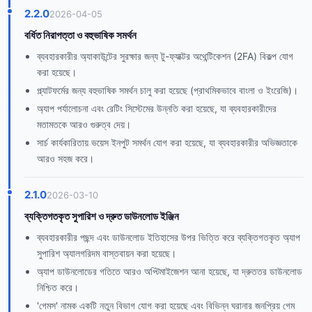
2.2.0
2026-04-05
বর্ধিত নিরাপত্তা ও বহুভাষিক সমর্থন
ব্যবহারকারীর অ্যাকাউন্টের সুরক্ষার জন্য টু-ফ্যাক্টর অথেন্টিকেশন (2FA) বিকল্প যোগ
করা হয়েছে।
প্ল্যাটফর্মের জন্য বহুভাষিক সমর্থন চালু করা হয়েছে (প্রাথমিকভাবে বাংলা ও ইংরেজি)।
অ্যাপ পর্যালোচনা এবং রেটিং সিস্টেমের উন্নতি করা হয়েছে, যা ব্যবহারকারীদের
মতামতকে আরও গুরুত্ব দেয়।
সার্চ কার্যকারিতায় ভয়েস ইনপুট সমর্থন যোগ করা হয়েছে, যা ব্যবহারকারীর অভিজ্ঞতাকে
আরও সহজ করে।
2.1.0
2026-03-10
ব্যক্তিগতকৃত সুপারিশ ও দ্রুত ডাউনলোড ইঞ্জিন
ব্যবহারকারীর পছন্দ এবং ডাউনলোড ইতিহাসের উপর ভিত্তি করে ব্যক্তিগতকৃত অ্যাপ
সুপারিশ অ্যালগরিদম বাস্তবায়ন করা হয়েছে।
অ্যাপ ডাউনলোডের গতিতে আরও অপ্টিমাইজেশন আনা হয়েছে, যা দ্রুততর ডাউনলোড
নিশ্চিত করে।
'গেমস' নামক একটি নতুন বিভাগ যোগ করা হয়েছে এবং বিভিন্ন ঘরানার জনপ্রিয় গেম