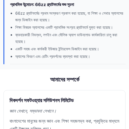
প্রাথমিক উন্মোচন: 66zz প্ল্যাটফর্মের শুভ সূচনা
66zz প্ল্যাটফর্মের প্রথম সংস্করণ প্রকাশ করা হয়েছে, যা শিক্ষা ও শেখার অ্যাপসের
জন্য ডিজাইন করা হয়েছে।
শিক্ষা বিষয়ক অ্যাপসের একটি প্রাথমিক সংগ্রহ প্ল্যাটফর্মে যুক্ত করা হয়েছে।
ব্যবহারকারী নিবন্ধন, লগইন এবং মৌলিক অ্যাপ ডাউনলোড কার্যকারিতা চালু করা
হয়েছে।
একটি সহজ এবং কার্যকরী ইউজার ইন্টারফেস ডিজাইন করা হয়েছে।
অ্যাপের বিবরণ এবং রেটিং প্রদর্শনের ব্যবস্থা করা হয়েছে।
আমাদের সম্পর্কে
দিকদর্শন সফটওয়্যার সলিউশনস লিমিটেড
জ্ঞান যেখানে, সম্ভাবনা সেখানে।
বাংলাদেশের মানুষের জন্য জ্ঞান এবং শিক্ষা সহজলভ্য করা, প্রযুক্তির মাধ্যমে
একটি উজ্জ্বল ভবিষ্যৎ গড়া।