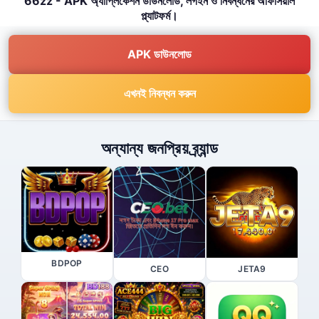
66zz - APK অ্যাপ্লিকেশন ডাউনলোড, লগইন ও নিবন্ধনের অফিসিয়াল
প্ল্যাটফর্ম।
APK ডাউনলোড
এখনই নিবন্ধন করুন
অন্যান্য জনপ্রিয় ব্র্যান্ড
BDPOP
CEO
JETA9